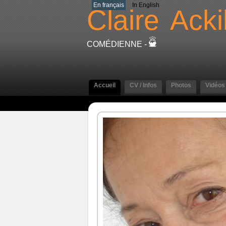
En français
In English
Claire
Ackil
COMÉDIENNE -
Accueil
CV / Infos
Photos
Vidéos