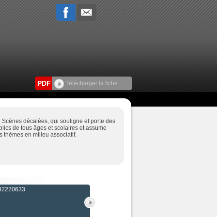
PDF
Télécharger la fiche
 Scènes décalées, qui souligne et porte des
ublics de tous âges et scolaires et assume
s thèmes en milieu associatif.
682220633