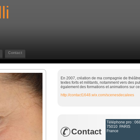
li
Contact
En 2007, création de ma compagnie de théâtre
textes forts et militants, notamment vers des p
également des formations et animations sur ce
http://contact1648.wix.com/scenesdecalees
Téléphone pro : 0
75010 PARIS
Contact
France