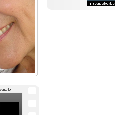
scenesdecale
sentation